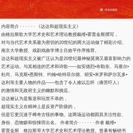
内容简介 · · · · · · 《达达和超现实主义》
由格拉斯歌大学艺术史和艺术理论教授戴维•霍普金斯撰写，
对与当代艺术关系最为密切的20世纪的两大运动做了精彩介绍。
南京大学教授、戏剧戏曲学博士吕效平作序推荐。
达达和超现实主义被广泛认为是20世纪最神秘莫测又最富影响力的
艺术运动。与其相连的艺术和诗歌——如安德烈•布勒东、马塞尔•
杜尚、马克斯•恩斯特、约翰•哈特菲尔德、胡安•米罗和萨尔瓦多•
达利等主要人物的作品——包含了令人难以忘怀（痛苦吓人）
的激情和无政府主义的幽默和挑逗。
达达被认为是叛逆和玩世不恭的，
超现实主义在精神上是反资产阶级的，
但是它更沉迷于稀奇古怪的事物。这两场运动都因其关注性欲、
身份、恋物癖和惊悚而出名。 作者简介 · · · · · · 作者 戴维•
霍普金斯 格拉斯哥大学艺术史和艺术理论教授。曾著有畅销书