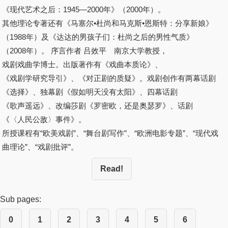
《现代艺术之后：1945—2000年》（2000年）。
其他理论专著还有《马塞尔•杜尚和马克斯•恩斯特：分享新娘》
（1988年）及《达达的男孩子们：杜尚之后的男性气质》
（2008年）。 序言作者 吕效平 南京大学教授，
戏剧戏曲学博士。出版著作有《戏曲本质论》、
《戏剧学研究导引》、《对正剧的质疑》。戏剧创作有两幕话剧
《选择》、独幕剧《假如明天没有太阳》、四幕话剧
《歌声遥远》、改编莎剧《罗密欧，还是奥瑟罗》、话剧
《〈人民公敌〉事件》。
所授课程有“欧美戏剧”、“舞台剧写作”、“欧洲电影专题”、“现代戏
曲理论”、“戏剧批评”。
Read!
Sub pages:
0
1
2
3
4
5
6