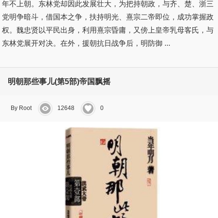
年不上朝。东林党却因此发展壮大，为把持朝政，与齐、楚、浙三
党明争暗斗，借国本之争，扶持明光、熹宗二帝即位，成功掌握政
权。魏忠贤以平民出身，利用熹宗昏庸，又傍上皇帝乳母客氏，与
东林党展开对决。在外，援朝抗日战争后，明防御 ...
明朝那些事儿(第5部)帝国飘摇
By Root
12648
0