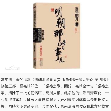
當年明月著的這本《明朝那些事兒(新版第4部粉飾太平)》第四部上
接第三部，從嘉靖即位、「議禮之爭」開始。嘉靖皇帝借「議禮之
爭」清除了一批前朝舊臣，總攬大權。此后他的生活日漸腐化，一
心想得道成仙，國家大事拋諸腦后，奸相嚴嵩因此得以長期把持大
權。同時大明財政空虛、兵備廢弛，東南沿海的倭寇和北方的蒙古