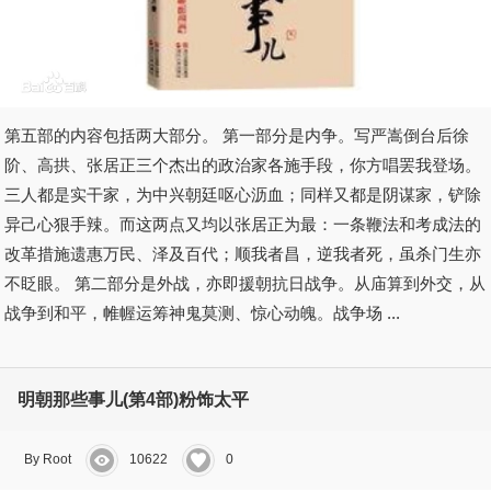
第五部的内容包括两大部分。 第一部分是内争。写严嵩倒台后徐
阶、高拱、张居正三个杰出的政治家各施手段，你方唱罢我登场。
三人都是实干家，为中兴朝廷呕心沥血；同样又都是阴谋家，铲除
异己心狠手辣。而这两点又均以张居正为最：一条鞭法和考成法的
改革措施遗惠万民、泽及百代；顺我者昌，逆我者死，虽杀门生亦
不眨眼。 第二部分是外战，亦即援朝抗日战争。从庙算到外交，从
战争到和平，帷幄运筹神鬼莫测、惊心动魄。战争场 ...
明朝那些事儿(第4部)粉饰太平
By Root
10622
0