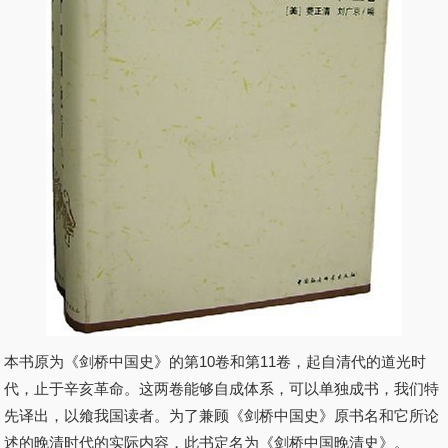
本书原为《剑桥中国史》的第10卷和第11卷，起自清代的道光时
代，止于辛亥革命。这两卷能够自成体系，可以单独成书，我们特
先译出，以飨我国读者。为了兼顾《剑桥中国史》原书名和它所论
述的晚清时代的实际内容，此书定名为《剑桥中国晚清史》。