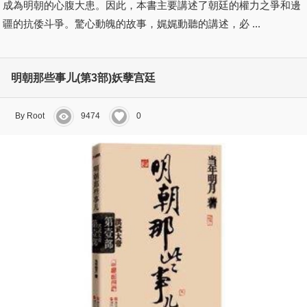
成為明朝的心腹大患。因此，本書主要講述了朝廷的權力之爭和邊
疆的抗倭斗爭。驚心動魄的故事，娓娓動聽的講述，必 ...
明朝那些事儿(第3部)妖孽宫廷
By Root
9474
0