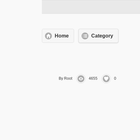
Home
Category
By Root
4655
0