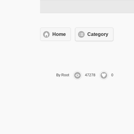
Home
Category
By Root
47278
0