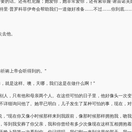
需要的话。还有杜尼娅；她爱你，她非常爱你，还有索菲娅·谢苗诺芙
特里·普罗科菲伊奇会帮助我们一道做好准备……不过……你到底……
失去他。
祈祷上帝会听得到的。”
样，就是这样。噢，天哪，我们这是在做什么啊！”
别人，只有他和母亲两个人。在这些可怕的日子里，他好像头一次变
不详细询问他了。她早已明白，儿子发生了某种可怕的事，现在，对
着说，“现在你又像小时候那样来到我跟前，像那时候那样拥抱我，吻
，等到我安葬了你父亲，我和你曾经有多少次像现在这样互相拥抱着
天晚上我第一次看到你，你记得吗，我们刚一来到这里的那天，我一