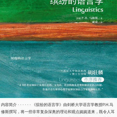
内容简介 · · · · · · 《缤纷的语言学》由剑桥大学语言学教授P.H.马
修斯撰写，将一些非常复杂深奥的理论和观点娓娓道来，既令人耳