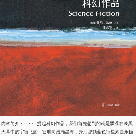
内容简介 · · · · · · 提起科幻作品，我们首先想到的就是飘浮在漆黑
天幕中的宇宙飞船，它航向浩瀚星海，身后那颗蓝色行星则是永恒