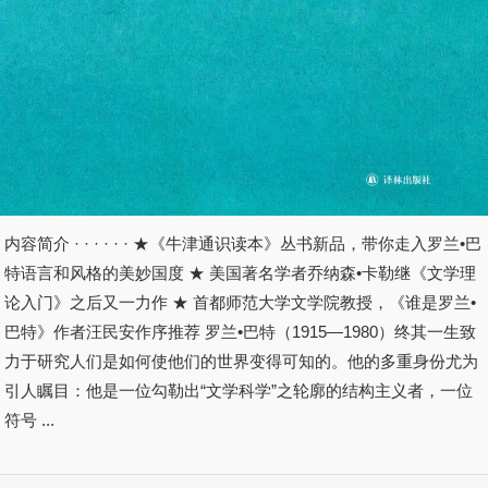
内容简介 · · · · · · ★《牛津通识读本》丛书新品，带你走入罗兰•巴
特语言和风格的美妙国度 ★ 美国著名学者乔纳森•卡勒继《文学理
论入门》之后又一力作 ★ 首都师范大学文学院教授，《谁是罗兰•
巴特》作者汪民安作序推荐 罗兰•巴特（1915—1980）终其一生致
力于研究人们是如何使他们的世界变得可知的。他的多重身份尤为
引人瞩目：他是一位勾勒出“文学科学”之轮廓的结构主义者，一位
符号 ...